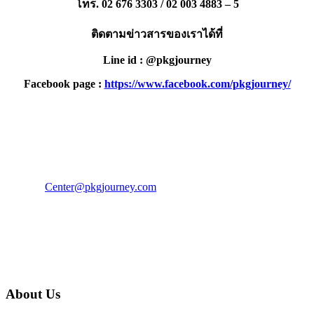
โทร. 02 676 3303 / 02 003 4883 – 5
ติดตามข่าวสารของเราได้ที่
Line id : @pkgjourney
Facebook page :
https://www.facebook.com/pkgjourney/
PKG JOURNEY
โทร : 02 676 3303 / 02 003 4883
แฟ็กซ์ : 02 003 4880
E-Mail :
Center@pkgjourney.com
บริษัท พีเคจี เจอร์นีย์ไลน์ จำกัด
32/249 แจ้งวัฒนะ ปากเกร็ด นนทบุรี 11120
About Us