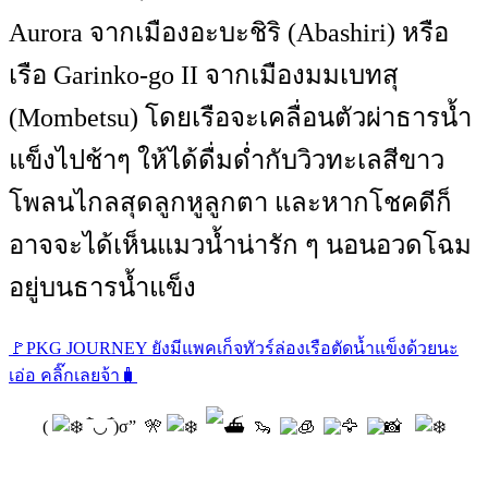
Aurora จากเมืองอะบะชิริ (Abashiri) หรือ
เรือ Garinko-go II จากเมืองมมเบทสุ
(Mombetsu) โดยเรือจะเคลื่อนตัวผ่าธารน้ำ
แข็งไปช้าๆ ให้ได้ดื่มด่ำกับวิวทะเลสีขาว
โพลนไกลสุดลูกหูลูกตา และหากโชคดีก็
อาจจะได้เห็นแมวน้ำน่ารัก ๆ นอนอวดโฉม
อยู่บนธารน้ำแข็ง
🚩PKG JOURNEY ยังมีแพคเก็จทัวร์ล่องเรือตัดน้ำแข็งด้วยนะ
เอ่อ คลิ๊กเลยจ้า
🧳
(
‾̀◡‾́)σ” 🎌
🦦