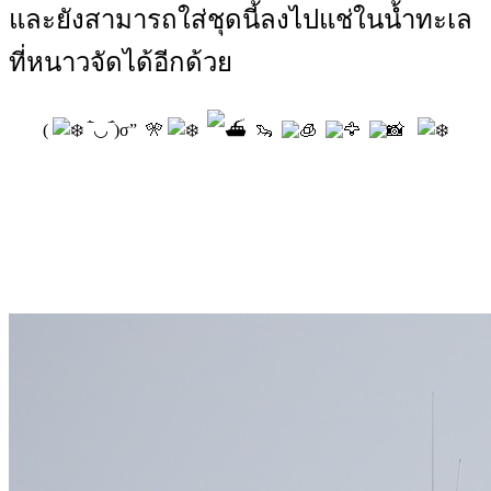
และยังสามารถใส่ชุดนี้ลงไปแช่ในน้ำทะเล
ที่หนาวจัดได้อีกด้วย
(
‾̀◡‾́)σ” 🎌
🦦