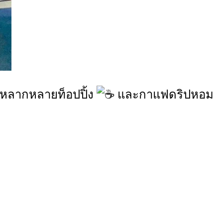
วยหลากหลายท็อปปิ้ง
และกาแฟดริปหอม