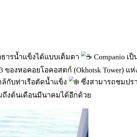
ิวธารน้ำแข็งได้แบบเต็มตา
Companio เป็น
ั้น 3 ของหอคอยโอคอสตก์ (Okhotsk Tower) แห
ล้กับท่าเรือตัดน้ำแข็ง
ซึ่งสามารถชมปราก
ึงต้นเดือนมีนาคมได้อีกด้วย