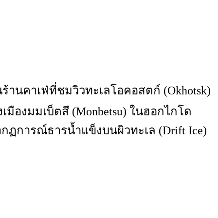
ร้านคาเฟ่ที่ชมวิวทะเลโอคอสตก์ (Okhotsk)
่งเมืองมมเบ็ตสึ (Monbetsu) ในฮอกไกโด
ฏการณ์ธารน้ำแข็งบนผิวทะเล (Drift Ice)