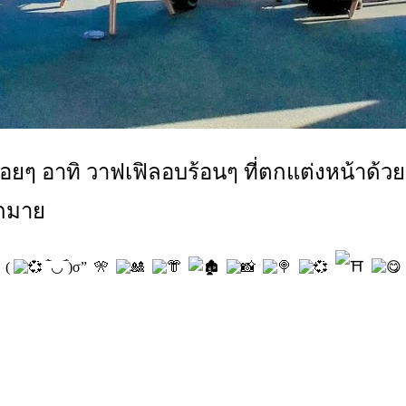
อร่อยๆ อาทิ วาฟเฟิลอบร้อนๆ ที่ตกแต่งหน้าด้
ากมาย
(
‾̀◡‾́)σ” 🎌