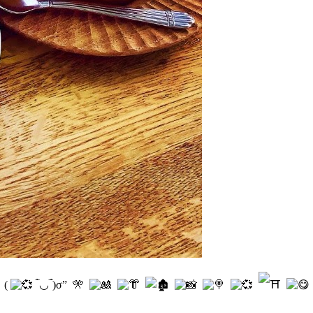
(
‾̀◡‾́)σ” 🎌