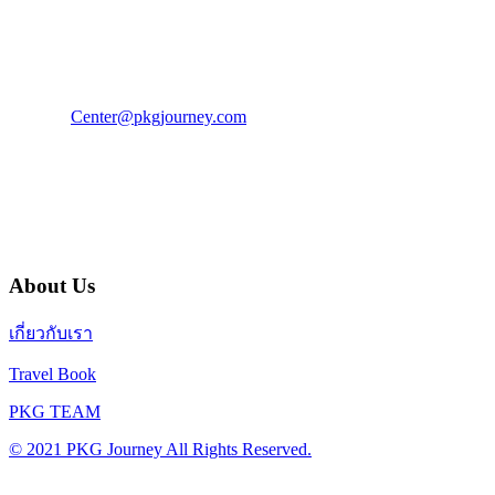
โทร : 02 676 3303 / 02 003 4883
แฟ็กซ์ : 02 003 4880
E-Mail :
Center@pkgjourney.com
บริษัท พีเคจี เจอร์นีย์ไลน์ จำกัด
32/249 แจ้งวัฒนะ ปากเกร็ด นนทบุรี 11120
About Us
เกี่ยวกับเรา
Travel Book
PKG TEAM
© 2021 PKG Journey All Rights Reserved.