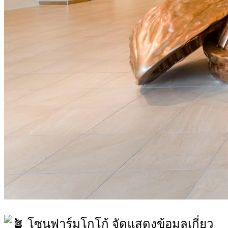
โซนฟาร์มโกโก้ จัดแสดงข้อมูลเกี่ยว