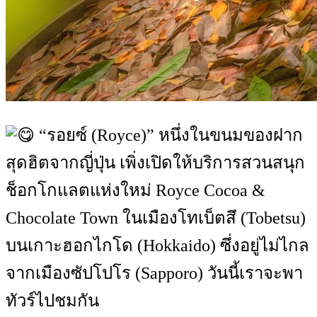
“รอยซ์ (Royce)” หนึ่งในขนมของฝาก
สุดฮิตจากญี่ปุ่น เพิ่งเปิดให้บริการสวนสนุก
ช็อกโกแลตแห่งใหม่ Royce Cocoa &
Chocolate Town ในเมืองโทเบ็ตสึ (Tobetsu)
บนเกาะฮอกไกโด (Hokkaido) ซึ่งอยู่ไม่ไกล
จากเมืองซัปโปโร (Sapporo) วันนี้เราจะพา
ทัวร์ไปชมกัน