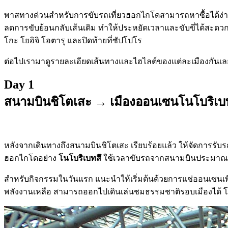
พาสทางด่วนสำหรับการขับรถเที่ยวฮอกไกโดสามารถหาซื้อได้ง่าย
ลดการขับย้อนกลับเส้นเดิม ทำให้ประหยัดเวลาและขับขี่ได้สะดวกย
โกะ โยอิจิ โอตารุ และปิดท้ายที่ซัปโปโร
ต่อไปเรามาดูรายละเอียดเส้นทางและไฮไลต์ของแต่ละเมืองกันเล
Day 1
สนามบินชิโตเสะ → เมืองออนเซนโนโบริเบทส
หลังจากเดินทางถึงสนามบินชิโตเสะ เรียบร้อยแล้ว ให้จัดการรับร
ฮอกไกโดอย่าง
โนโบริเบทสึ
ใช้เวลาขับรถจากสนามบินประมา
สำหรับกิจกรรมในวันแรก แนะนำให้เริ่มต้นด้วยการแช่ออนเซนเพ
พลังงานเหลือ สามารถออกไปเดินเล่นชมธรรมชาติรอบเมืองได้ โด