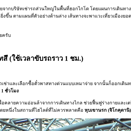
จากบริษัทเช่ารถส่วนใหญ่ในพื้นที่ฮอกไกโด โดยแผนการเดินทางใ
ิ่งขึ้น ตามแผนที่ตัวอย่างด้านล่าง เส้นทางจะพาแวะเที่ยวเมืองย
ยครับ
ึ (ใช้เวลาขับรถราว 1 ชม.)
ถเช่าและเลือกซื้อตั๋วพาสทางด่วนแบบเหมาจ่าย จากนั้นก็ออกเดินท
ณ
1 ชั่วโมง
ื่อคลายความอ่อนล้าจากการเดินทางไกล ช่วยฟื้นฟูร่างกายและเตร
ยหนึ่งในสถานที่ไฮไลต์ที่ไม่ควรพลาดคือ
หุบเขานรก (จิโกคุดานิ)