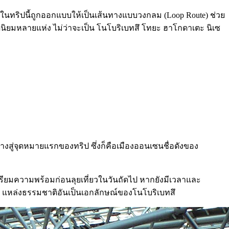
นทริปนี้ถูกออกแบบให้เป็นเส้นทางแบบวงกลม (Loop Route) ช่วย
อดนิยมหลายแห่ง ไม่ว่าจะเป็น โนโบริเบทสึ โทยะ ฮาโกดาเตะ นิเซ
างสู่จุดหมายแรกของทริป ซึ่งก็คือเมืองออนเซนชื่อดังของ
ียมความพร้อมก่อนลุยเที่ยวในวันถัดไป หากยังมีเวลาและ
แหล่งธรรมชาติอันเป็นเอกลักษณ์ของโนโบริเบทสึ