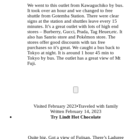
We went to this outlet from Kawaguchiko by bus.
It took over an hour and we changed to free
shuttle from Gotemba Station. There were clear
signs at the station and shuttles leave every 15
minutes. It’s a great outlet with lots of high end
stores – Burberry, Gucci, Prada, Tag Heuer,etc. It
also has Sanrio store and Pokémon store. The
stores offer good discounts with tax free
purchases so it’s great. We caught a bus back to
Tokyo at night. It is around 1 hour 45 min to
Tokyo by bus. The outlet has a great view of Mt
Fuji.
Visited
February 2023
•
Traveled
with family
Written February 14, 2023
Try Lindt Hot Chocolate
Quite big. Got a view of Fujisan. There’s Laduree