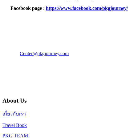
Facebook page :
https://www.facebook.com/pkgjourney/
PKG JOURNEY
โทร : 02 676 3303 / 02 003 4883
แฟ็กซ์ : 02 003 4880
E-Mail :
Center@pkgjourney.com
บริษัท พีเคจี เจอร์นีย์ไลน์ จำกัด
32/249 แจ้งวัฒนะ ปากเกร็ด นนทบุรี 11120
About Us
เกี่ยวกับเรา
Travel Book
PKG TEAM