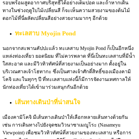
รอบพร้อมสูดอากาศบริสุทธิ์ได้อย่างเต็มปอด และถ้าหากเดิน
ทางในช่วงฤดูใบไม้เปลี่ยนสี ก็จะเห็นความสวยงามของต้นไม้
ดอกไม้ที่นี่ผลัดเปลี่ยนสีอย่างสวยงามมากๆ อีกด้วย
ทะเลสาบ Myojin Pond
นอกจากสะพานคัปปะแล้ว ทะเลสาบ Myojin Pond ก็เป็นอีกหนึ่ง
แหล่งท่องเที่ยว ยอดนิยม ที่ไม่ควรพลาด ที่นี่เป็นทะเลสาบที่มีน้ำ
ใสสะอาด และมีวิวทิวทัศน์ที่สวยงามเป็นอย่างมาก ตั้งอยู่ใน
บริเวณศาลเจ้าโฮทากะ ซึ่งเป็นศาลเจ้าศักดิ์สิทธิ์ของเมืองคามิ
โคจิ และในทุกๆ ปี ที่ทะเลสาบแห่งนี้ก็มีการจัดงานเทศกาลให้
นักท่องเที่ยวได้เข้ามาร่วมสนุกกันอีกด้วย
เส้นทางเดินป่าที่น่าสนใจ
เมืองคามิโคจิ มีเส้นทางเดินป่าให้เลือกหลายเส้นทางด้วยกัน
เช่น การเดินทางไปยังจุดชมวิวนาซาเมญูโระ (Nasameyu
Viewpoint) เพื่อชมวิวทิวทัศน์ที่สวยงามของทะเลสาบ หรือการ