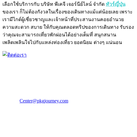
เลือกใช้บริการกับ บริษัท พีเคจี เจอร์นีย์ไลน์ จำกัด
ทัวร์ญี่ปุ่น
ของเรา ก็ไม่ต้องกังวลในเรื่องของเดินทางแม้แต่น้อยเลย เพราะ
เรามีไกด์ผู้เชี่ยวชาญและเจ้าหน้าที่ประสานงานคอยอำนวย
ความสะดวก สบาย ให้กับคุณตลอดทริปของการเดินทาง รับรอง
ว่าคุณจะสามารถเที่ยวพักผ่อนได้อย่างเต็มที่ สนุกสนาน
เพลิดเพลินใจไปกับแหล่งท่องเที่ยว ยอดนิยม ต่างๆ แน่นอน
PKG JOURNEY
โทร : 02 676 3303 / 02 003 4883
แฟ็กซ์ : 02 003 4880
E-Mail :
Center@pkgjourney.com
บริษัท พีเคจี เจอร์นีย์ไลน์ จำกัด
32/249 แจ้งวัฒนะ ปากเกร็ด นนทบุรี 11120