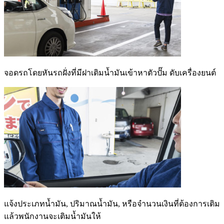
จอดรถโดยหันรถฝั่งที่มีฝาเติมน้ำมันเข้าหาตัวปั๊ม ดับเครื่องยนต์
แจ้งประเภทน้ำมัน, ปริมาณน้ำมัน, หรือจำนวนเงินที่ต้องการเติม
แล้วพนักงานจะเติมน้ำมันให้