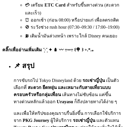
💳 เตรียม
ETC Card
สำหรับขึ้นทางด่วน (สะดวก
และเร็ว)
⏰ ออกเช้า (ก่อน 08:00) หรือบ่ายแก่ เพื่อลดรถติด
🚫 ระวังช่วง rush hour (07:30–09:30 / 17:00–19:00)
⛽ เติมน้ำมันล่วงหน้า เพราะใกล้ Disney คนเยอะ
คลิ๊กเพื่ออ่านเพิ่มเติม ˘͈ᵕ˘͈ ✦ 🪆 〰️ ߹𖥦߹ ꒰🍭 ꒱ +.*.｡
📌 สรุป
การขับรถไป Tokyo Disneyland ด้วย
รถเช่าญี่ปุ่น
เป็นตัว
เลือกที่
สะดวก ยืดหยุ่น และเหมาะกับสายเที่ยวแบบ
ครอบครัวหรือกลุ่มเพื่อน
เส้นทางไม่ซับซ้อน แค่ขึ้น
ทางด่วนหลักแล้วออก
Urayasu
ก็ถึงปลายทางได้ง่าย ๆ
และเพื่อให้ทริปของคุณราบรื่นยิ่งขึ้น การเลือกใช้บริการ
จาก
PKG Journey
ผู้ให้บริการ
รถเช่าญี่ปุ่น
และตัวแทน