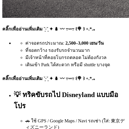
คลิ๊กเพื่ออ่านเพิ่มเติม ˘͈ᵕ˘͈ ✦ 🪆 〰️ ߹𖥦߹ ꒰🍭 ꒱ +.*.｡
ค่าจอดรถประมาณ:
2,500–3,000 เยน/วัน
ที่จอดกว้าง รองรับรถจำนวนมาก
มีเจ้าหน้าที่คอยโบกรถตลอด ไม่ต้องกังวล
เดินเข้า Park ได้สะดวก หรือมี shuttle บางจุด
คลิ๊กเพื่ออ่านเพิ่มเติม ˘͈ᵕ˘͈ ✦ 🪆 〰️ ߹𖥦߹ ꒰🍭 ꒱ +.*.｡
💡 ทริคขับรถไป Disneyland แบบมือ
โปร
🚗 ใช้ GPS / Google Maps / Navi รถเช่า (ใส่: 東京デ
ィズニーランド)