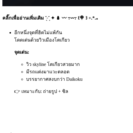
คลิ๊กเพื่ออ่านเพิ่มเติม ˘͈ᵕ˘͈ ✦ 🪆 〰️ ߹𖥦߹ ꒰🍭 ꒱ +.*.｡
อีกหนึ่งจุดที่ฮิตไม่แพ้กัน
โดดเด่นด้วยวิวเมืองโตเกียว
จุดเด่น:
วิว skyline โตเกียวสวยมาก
มีรถแต่งมาแวะตลอด
บรรยากาศสงบกว่า Daikoku
👉 เหมาะกับ: ถ่ายรูป + ชิล