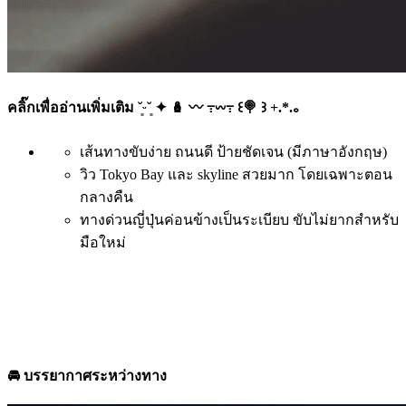
คลิ๊กเพื่ออ่านเพิ่มเติม ˘͈ᵕ˘͈ ✦ 🪆 〰️ ߹𖥦߹ ꒰🍭 ꒱ +.*.｡
เส้นทางขับง่าย ถนนดี ป้ายชัดเจน (มีภาษาอังกฤษ)
วิว Tokyo Bay และ skyline สวยมาก โดยเฉพาะตอน
กลางคืน
ทางด่วนญี่ปุ่นค่อนข้างเป็นระเบียบ ขับไม่ยากสำหรับ
มือใหม่
🚘 บรรยากาศระหว่างทาง