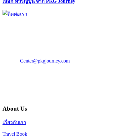
เลือก ทัวร์ญี่ปุ่น จาก PKG Journey
PKG JOURNEY
โทร : 02 676 3303 / 02 003 4883
แฟ็กซ์ : 02 003 4880
E-Mail :
Center@pkgjourney.com
บริษัท พีเคจี เจอร์นีย์ไลน์ จำกัด
32/249 แจ้งวัฒนะ ปากเกร็ด นนทบุรี 11120
About Us
เกี่ยวกับเรา
Travel Book