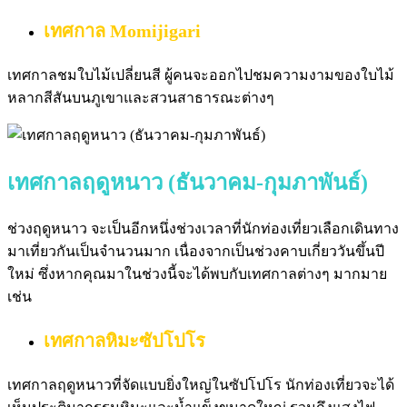
เทศกาล Momijigari
เทศกาลชมใบไม้เปลี่ยนสี ผู้คนจะออกไปชมความงามของใบไม้
หลากสีสันบนภูเขาและสวนสาธารณะต่างๆ
เทศกาลฤดูหนาว (ธันวาคม-กุมภาพันธ์)
ช่วงฤดูหนาว จะเป็นอีกหนึ่งช่วงเวลาที่นักท่องเที่ยวเลือกเดินทาง
มาเที่ยวกันเป็นจำนวนมาก เนื่องจากเป็นช่วงคาบเกี่ยววันขึ้นปี
ใหม่ ซึ่งหากคุณมาในช่วงนี้จะได้พบกับเทศกาลต่างๆ มากมาย
เช่น
เทศกาลหิมะซัปโปโร
เทศกาลฤดูหนาวที่จัดแบบยิ่งใหญ่ในซัปโปโร นักท่องเที่ยวจะได้