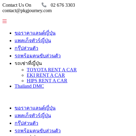
Contact Us On
02 676 3303
contact@pkgjourney.com
ขอราคาแลนด์ญี่ปุ่น
แพคเก็จทัวร์ญี่ปุ่น
กรุ๊ปส่วนตัว
รถพร้อมคนขับส่วนตัว
รถเช่าที่ญี่ปุ่น
TOYOTA RENT A CAR
EKI RENT A CAR
HIPS RENT A CAR
Thailand DMC
ขอราคาแลนด์ญี่ปุ่น
แพคเก็จทัวร์ญี่ปุ่น
กรุ๊ปส่วนตัว
รถพร้อมคนขับส่วนตัว