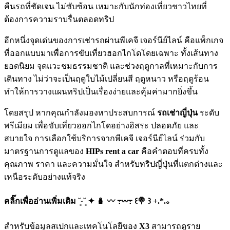
คืนรถที่ชัดเจน ไม่ซับซ้อน เหมาะกับนักท่องเที่ยวชาวไทยที่
ต้องการความราบรื่นตลอดทริป
อีกหนึ่งจุดเด่นของการเช่ารถผ่านพีเคจี เจอร์นีย์ไลน์ คือแพ็กเกจ
ที่ออกแบบมาเพื่อการขับเที่ยวฮอกไกโดโดยเฉพาะ ทั้งเส้นทาง
ยอดนิยม จุดแวะชมธรรมชาติ และช่วงฤดูกาลที่เหมาะกับการ
เดินทาง ไม่ว่าจะเป็นฤดูใบไม้เปลี่ยนสี ฤดูหนาว หรือฤดูร้อน
ทำให้การวางแผนทริปเป็นเรื่องง่ายและคุ้มค่ามากยิ่งขึ้น
โดยสรุป หากคุณกำลังมองหาประสบการณ์
รถเช่าญี่ปุ่น
ระดับ
พรีเมียม เพื่อขับเที่ยวฮอกไกโดอย่างอิสระ ปลอดภัย และ
สบายใจ การเลือกใช้บริการจากพีเคจี เจอร์นีย์ไลน์ ร่วมกับ
มาตรฐานการดูแลของ
HIPs rent a car
คือคำตอบที่ครบทั้ง
คุณภาพ ราคา และความมั่นใจ สำหรับทริปญี่ปุ่นที่แตกต่างและ
เหนือระดับอย่างแท้จริง
คลิ๊กเพื่ออ่านเพิ่มเติม ˘͈ᵕ˘͈ ✦ 🪆 〰️ ߹𖥦߹ ꒰🍭 ꒱ +.*.｡
สำหรับข้อมูลสเปกและเทคโนโลยีของ
X3
สามารถดูราย