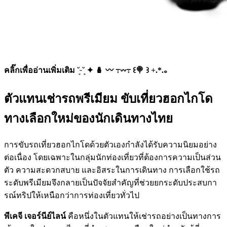
คลิ๊กเพื่ออ่านเพิ่มเติม ˘͈ᵕ˘͈ ✦ 🪆 〰️ ߹𖥦߹ ꒰🍭 ꒱ +.*.｡
ตัวแทนเช่ารถพรีเมียม ขับเที่ยวฮอกไกโด
ทางเลือกใหม่ของนักเดินทางไทย
การขับรถเที่ยวฮอกไกโดด้วยตัวเองกำลังได้รับความนิยมอย่าง
ต่อเนื่อง โดยเฉพาะในกลุ่มนักท่องเที่ยวที่ต้องการความเป็นส่วน
ตัว ความสะดวกสบาย และอิสระในการเดินทาง การเลือกใช้รถ
ระดับพรีเมียมจึงกลายเป็นปัจจัยสำคัญที่ช่วยยกระดับประสบกา
รณ์ทริปให้เหนือกว่าการท่องเที่ยวทั่วไป
พีเคจี เจอร์นีย์ไลน์
คือหนึ่งในตัวแทนให้เช่ารถอย่างเป็นทางการ