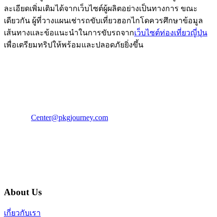
ละเอียดเพิ่มเติมได้จากเว็บไซต์ผู้ผลิตอย่างเป็นทางการ ขณะ
เดียวกัน ผู้ที่วางแผนเช่ารถขับเที่ยวฮอกไกโดควรศึกษาข้อมูล
เส้นทางและข้อแนะนำในการขับรถจาก
เว็บไซต์ท่องเที่ยวญี่ปุ่น
เพื่อเตรียมทริปให้พร้อมและปลอดภัยยิ่งขึ้น
PKG JOURNEY
โทร : 02 676 3303 / 02 003 4883
แฟ็กซ์ : 02 003 4880
E-Mail :
Center@pkgjourney.com
บริษัท พีเคจี เจอร์นีย์ไลน์ จำกัด
32/249 แจ้งวัฒนะ ปากเกร็ด นนทบุรี 11120
About Us
เกี่ยวกับเรา