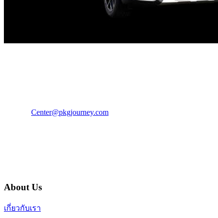
PKG JOURNEY
โทร : 02 676 3303 / 02 003 4883
แฟ็กซ์ : 02 003 4880
E-Mail :
Center@pkgjourney.com
บริษัท พีเคจี เจอร์นีย์ไลน์ จำกัด
32/249 แจ้งวัฒนะ ปากเกร็ด นนทบุรี 11120
About Us
เกี่ยวกับเรา