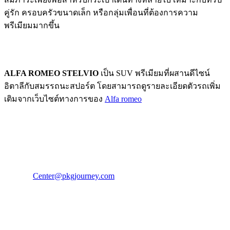
คู่รัก ครอบครัวขนาดเล็ก หรือกลุ่มเพื่อนที่ต้องการความ
พรีเมียมมากขึ้น
คลิ๊กเพื่ออ่านเพิ่มเติม
ALFA ROMEO STELVIO
เป็น SUV พรีเมียมที่ผสานดีไซน์
อิตาลีกับสมรรถนะสปอร์ต โดยสามารถดูรายละเอียดตัวรถเพิ่ม
เติมจากเว็บไซต์ทางการของ
Alfa romeo
PKG JOURNEY
โทร : 02 676 3303 / 02 003 4883
แฟ็กซ์ : 02 003 4880
E-Mail :
Center@pkgjourney.com
บริษัท พีเคจี เจอร์นีย์ไลน์ จำกัด
32/249 แจ้งวัฒนะ ปากเกร็ด นนทบุรี 11120