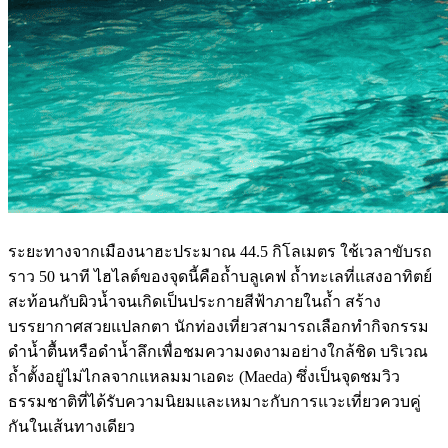
ระยะทางจากเมืองนาฮะประมาณ 44.5 กิโลเมตร ใช้เวลาขับรถ
ราว 50 นาที ไฮไลต์ของจุดนี้คือถ้ำบลูเคฟ ถ้ำทะเลที่แสงอาทิตย์
สะท้อนกับผิวน้ำจนเกิดเป็นประกายสีฟ้าภายในถ้ำ สร้าง
บรรยากาศสวยแปลกตา นักท่องเที่ยวสามารถเลือกทำกิจกรรม
ดำน้ำตื้นหรือดำน้ำลึกเพื่อชมความงดงามอย่างใกล้ชิด บริเวณ
ถ้ำตั้งอยู่ไม่ไกลจากแหลมมาเอดะ (Maeda) ซึ่งเป็นจุดชมวิว
ธรรมชาติที่ได้รับความนิยมและเหมาะกับการแวะเที่ยวควบคู่
กันในเส้นทางเดียว