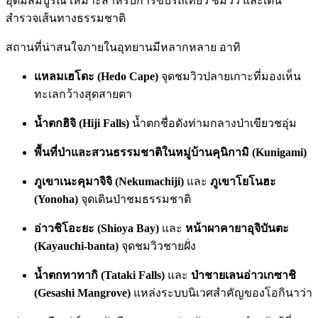
อุดมสมบูรณ์ เหมาะสำหรับการขับรถเที่ยว ชมวิว และเดิน
สำรวจเส้นทางธรรมชาติ
สถานที่น่าสนใจภายในอุทยานมีหลากหลาย อาทิ
แหลมเฮโดะ (Hedo Cape)
จุดชมวิวปลายเกาะที่มองเห็น
ทะเลกว้างสุดสายตา
น้ำตกฮิจิ (Hiji Falls)
น้ำตกชื่อดังท่ามกลางป่าเขียวชอุ่ม
พื้นที่ป่าและสวนธรรมชาติในหมู่บ้านคุนิกามิ (Kunigami)
ภูเขาเนะคุมาจิจิ (Nekumachiji)
และ
ภูเขาโยโนฮะ
(Yonoha)
จุดเดินป่าชมธรรมชาติ
อ่าวชิโอะยะ (Shioya Bay)
และ
หน้าผาคายาอุจิบันตะ
(Kayauchi-banta)
จุดชมวิวชายฝั่ง
น้ำตกทาทากิ (Tataki Falls)
และ
ป่าชายเลนอ่าวเกซาชิ
(Gesashi Mangrove)
แหล่งระบบนิเวศสำคัญของโอกินาว่า