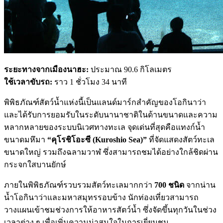
ระยะทางจากเมืองนาฮะ:
ประมาณ 90.6 กิโลเมตร
ใช้เวลาขับรถ:
ราว 1 ชั่วโมง 34 นาที
พิพิธภัณฑ์สัตว์น้ำแห่งนี้เป็นแลนด์มาร์กสำคัญของโอกินาว่า
และได้รับการยอมรับในระดับนานาชาติในด้านขนาดและความ
หลากหลายของระบบนิเวศทางทะเล จุดเด่นที่สุดคือแทงก์น้ำ
ขนาดมหึมา
“คุโรชิโอะซี (Kuroshio Sea)”
ที่จัดแสดงสัตว์ทะเล
ขนาดใหญ่ รวมถึงฉลามวาฬ ซึ่งสามารถชมได้อย่างใกล้ชิดผ่าน
กระจกใสบานยักษ์
ภายในพิพิธภัณฑ์รวบรวมสัตว์ทะเลมากกว่า
700 ชนิด
จากน่าน
น้ำโอกินาว่าและมหาสมุทรรอบข้าง นักท่องเที่ยวสามารถ
วางแผนเข้าชมช่วงการให้อาหารสัตว์น้ำ ซึ่งจัดขึ้นทุกวันในช่วง
เวลาต่าง ๆ เพื่อเพิ่มความน่าสนใจในการเยี่ยมชม