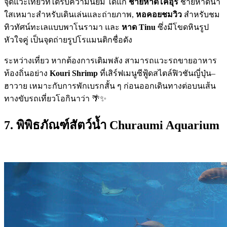
จุดแวะเที่ยวที่ได้รับความนิยม ได้แก่
ชายหาดโคอุริ
ชายหาดน้ำ
ใสเหมาะสำหรับเดินเล่นและถ่ายภาพ,
หอคอยชมวิว
สำหรับชม
ทิวทัศน์ทะเลแบบพาโนรามา และ
หาด Tinu
ซึ่งมีโขดหินรูป
หัวใจคู่ เป็นจุดถ่ายรูปโรแมนติกชื่อดัง
ระหว่างเที่ยว หากต้องการเติมพลัง สามารถแวะรถขายอาหาร
ท้องถิ่นอย่าง
Kouri Shrimp
ที่เสิร์ฟเมนูซีฟู้ดสไตล์ฟิวชันญี่ปุ่น–
ฮาวาย เหมาะกับการพักเบรกสั้น ๆ ก่อนออกเดินทางต่อบนเส้น
ทางขับรถเที่ยวโอกินาว่า 🌴✨
7. พิพิธภัณฑ์สัตว์น้ำ
Churaumi Aquarium