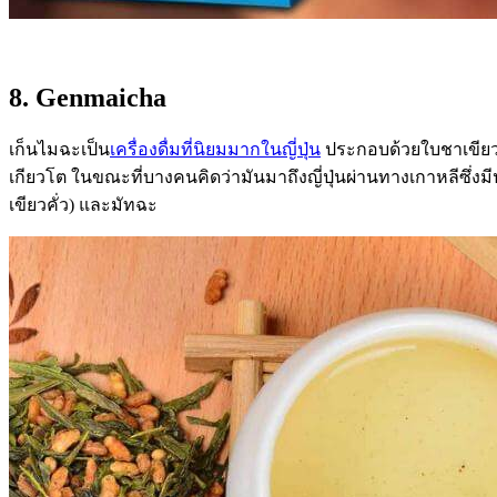
8. Genmaicha
เก็นไมฉะเป็น
เครื่องดื่มที่นิยมมากในญี่ปุ่น
ประกอบด้วยใบชาเขียวผ
เกียวโต ในขณะที่บางคนคิดว่ามันมาถึงญี่ปุ่นผ่านทางเกาหลีซึ่ง
เขียวคั่ว) และมัทฉะ