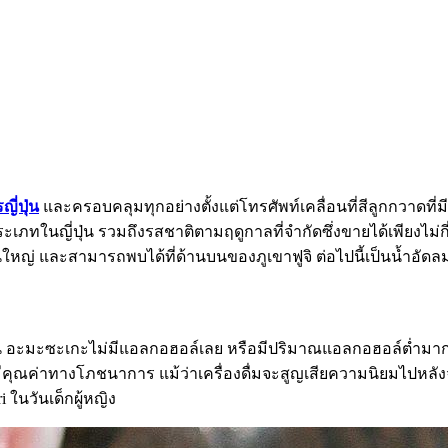
ี่ปุ่น
และครอบคลุมทุกอย่างตั้งแต่โทรศัพท์เคลื่อนที่สีลูกกวาดที่
ญี่ปุ่น รวมถึงรสชาติตามฤดูกาลที่จำกัดซึ่งขายได้เพียงไม่กี่สัป
ใหญ่ และสามารถพบได้ที่ด้านบนของภูเขาฟูจิ ต่อไปนี้เป็นน้ำอัดลมที
วาน อะมะซะเกะไม่มีแอลกอฮอล์เลย หรือมีปริมาณแอลกอฮอล์ต่ำมากจนแ
คุณค่าทางโภชนาการ แม้ว่าเครื่องดื่มจะสูญเสียความนิยมไปหลังจาก
 ในวันเด็กผู้หญิง