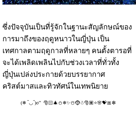
ซึ่งปัจจุบันเป็นที่รู้จักในฐานะสัญลักษณ์ของ
การมาถึงของฤดูหนาวในญี่ปุ่น เป็น
เทศกาลตามฤดูกาลที่หลายๆ คนตั้งตารอที่
จะได้เพลิดเพลินไปกับช่วงเวลาที่ทั่วทั้ง
ญี่ปุ่นเปล่งประกายด้วยบรรยากาศ
คริสต์มาสและทิวทัศน์ในเทพนิยาย
(❄ ‾̀◡‾́)σ” 🎅🏻🎄⛄❄✨☃️🤶☃🎅🏽⭐🌸💝🎀❇