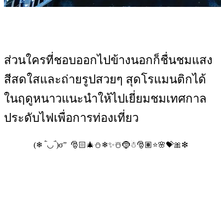
ส่วนใครที่ชอบออกไปข้างนอกก็ชื่นชมแสง
สีสดใสและถ่ายรูปสวยๆ สุดโรแมนติกได้
ในฤดูหนาวแนะนำให้ไปเยี่ยมชมเทศกาล
ประดับไฟเพื่อการท่องเที่ยว
(❄ ‾̀◡‾́)σ” 🎅🏻🎄⛄❄✨☃️🤶☃🎅🏽⭐🌸💝🎀❇