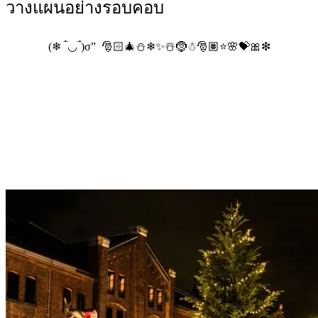
วางแผนอย่างรอบคอบ
(❄ ‾̀◡‾́)σ” 🎅🏻🎄⛄❄✨☃️🤶☃🎅🏽⭐🌸💝🎀❇