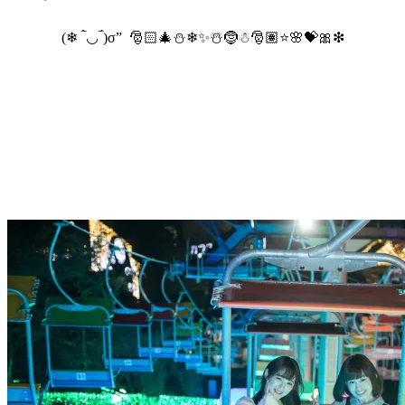
(❄ ‾̀◡‾́)σ” 🎅🏻🎄⛄❄✨☃️🤶☃🎅🏽⭐🌸💝🎀❇