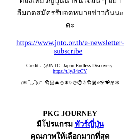
ท่องเที่ยวญี่ปุ่นน่าสนใจอื่น ๆ อย่า
ลืมกดสมัครรับจดหมายข่าวกันนะ
คะ
https://www.jnto.or.th/e-newsletter-
subscribe
Credit : @JNTO Japan Endless Discovery
https://t.ly/J4cCY
(❄ ‾̀◡‾́)σ” 🎅🏻🎄⛄❄✨☃️🤶☃🎅🏽⭐🌸💝🎀❇
PKG JOURNEY
มีโปรแกรม
ทัวร์ญี่ปุ่น
คุณภาพให้เลือกมากที่สุด