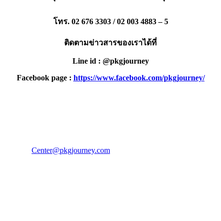
โทร. 02 676 3303 / 02 003 4883 – 5
ติดตามข่าวสารของเราได้ที่
Line id : @pkgjourney
Facebook page :
https://www.facebook.com/pkgjourney/
PKG JOURNEY
โทร : 02 676 3303 / 02 003 4883
แฟ็กซ์ : 02 003 4880
E-Mail :
Center@pkgjourney.com
บริษัท พีเคจี เจอร์นีย์ไลน์ จำกัด
32/249 แจ้งวัฒนะ ปากเกร็ด นนทบุรี 11120