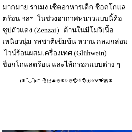
มากมาย ราเมง เซ็ตอาหารเด็ก ช็อคโกแล
ตร้อน ฯลฯ ในช่วงอากาศหนาวแบบนี้คือ
ซุปถั่วแดง (Zenzai）ด้านในมีโมจิเนื้อ
เหนียวนุ่ม รสชาติเข้มข้น หวาน กลมกล่อม
ไวน์ร้อนผสมเครื่องเทศ (Glühwein)
ช็อกโกแลตร้อน และไส้กรอกแบบต่าง ๆ
(❄ ‾̀◡‾́)σ” 🎅🏻🎄⛄❄✨☃️🤶☃🎅🏽⭐🌸💝🎀❇